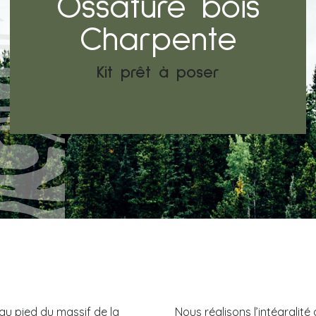
Ossature bois
Charpente
Kit prêt à poser
 au pied du massif de la
Nous réalisons l’intégralité