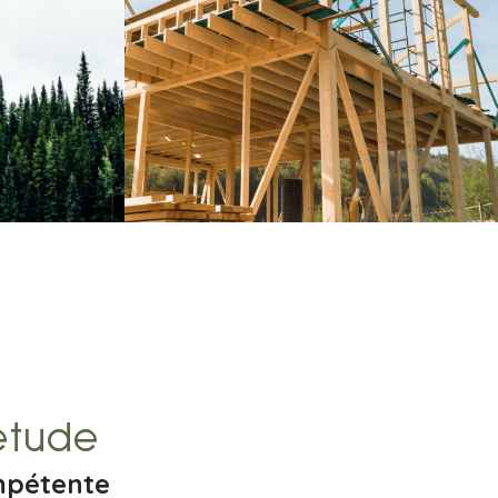
étude
mpétente