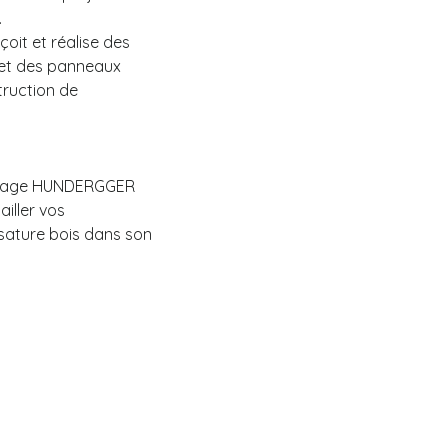
.
oit et réalise des
 et des panneaux
truction de
usinage HUNDERGGER
ailler vos
sature bois dans son